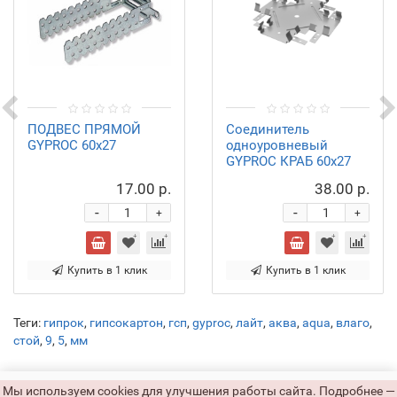
ПОДВЕС ПРЯМОЙ
Соединитель
GYPROC 60х27
одноуровневый
GYPROC КРАБ 60х27
17.00 р.
38.00 р.
-
-
+
+
Купить в 1 клик
Купить в 1 клик
Теги:
гипрок
,
гипсокартон
,
гсп
,
gyproc
,
лайт
,
аква
,
aqua
,
влаго
,
стой
,
9
,
5
,
мм
Мы используем cookies для улучшения работы сайта. Подробнее —