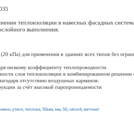
035
нении теплоизоляции в навесных фасадных система
нослойного выполнения.
(20 кПа) для применения в зданиях всех типов без огра
аря низкому коэффициенту теплопроводности.
ности слоя теплоизоляции в комбинированном решении 
агодаря отсутствию воздушных карманов.
рукции за счёт высокой паропроницаемости
аменн
,
утепл
,
теплоиз
,
50мм
,
мм
,
50
,
vetonit
,
ветонит