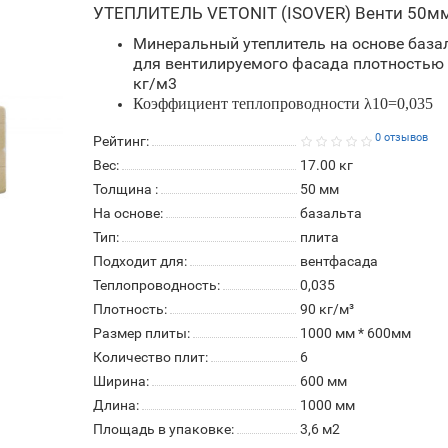
УТЕПЛИТЕЛЬ VETONIT (ISOVER) Венти 50м
Минеральный утеплитель на основе база
для вентилируемого фасада плотностью
кг/м3
Коэффициент теплопроводности λ10=0,035
0 отзывов
Рейтинг:
Вес:
17.00
кг
Толщина :
50 мм
На основе:
базальта
Тип:
плита
Подходит для:
вентфасада
Теплопроводность:
0,035
Плотность:
90 кг/м³
Размер плиты:
1000 мм * 600мм
Количество плит:
6
Ширина:
600 мм
Длина:
1000 мм
Площадь в упаковке:
3,6 м2