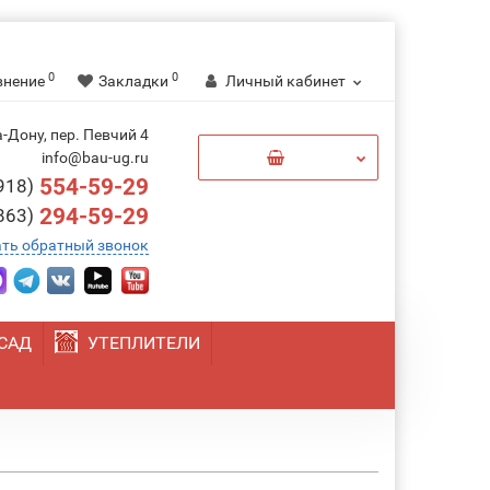
0
0
внение
Закладки
Личный кабинет
-Дону, пер. Певчий 4
0
info@bau-ug.ru
554-59-29
918)
294-59-29
863)
ать обратный звонок
САД
УТЕПЛИТЕЛИ