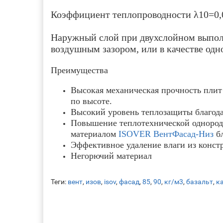
Коэффициент теплопроводности λ10=0,
Наружный слой при двухслойном выпол
воздушным зазором, или в качестве од
Преимущества
Высокая механическая прочность плит 
по высоте.
Высокий уровень теплозащиты благод
Повышение теплотехнической однород
материалом
ISOVER ВентФасад-Низ
бл
Эффективное удаление влаги из конст
Негорючий материал
Теги:
вент
,
изов
,
isov
,
фасад
,
85
,
90
,
кг/м3
,
базальт
,
к