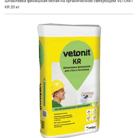
Шпаклевка финишная белая на органическом связующем VETONIT
KR 20 кг