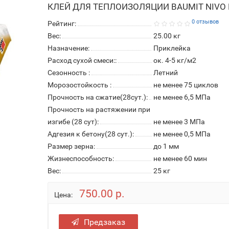
КЛЕЙ ДЛЯ ТЕПЛОИЗОЛЯЦИИ BAUMIT NIVO 
0 отзывов
Рейтинг:
Вес:
25.00
кг
Назначение:
Приклейка
Расход сухой смеси::
ок. 4-5 кг/м2
Сезонность :
Летний
Морозостойкость :
не менее 75 циклов
Прочность на сжатие(28сут.):
не менее 6,5 МПа
Прочность на растяжении при
изгибе (28 сут):
не менее 3 МПа
Адгезия к бетону(28 сут.):
не менее 0,5 МПа
Размер зерна:
до 1 мм
Жизнеспособность:
не менее 60 мин
Вес:
25 кг
750.00 р.
Цена:
Предзаказ