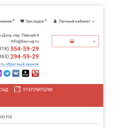
0
0
внение
Закладки
Личный кабинет
-Дону, пер. Певчий 4
0
info@bau-ug.ru
554-59-29
918)
294-59-29
863)
ать обратный звонок
САД
УТЕПЛИТЕЛИ
VO FIX