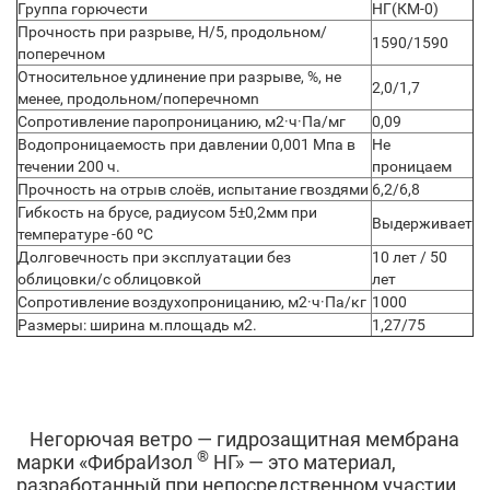
Группа горючести
НГ(КМ-0)
Прочность при разрыве, Н/5, продольном/
1590/1590
поперечном
Относительное удлинение при разрыве, %, не
2,0/1,7
менее, продольном/поперечномn
Сопротивление паропроницанию, м2·ч·Па/мг
0,09
Водопроницаемость при давлении 0,001 Мпа в
Не
течении 200 ч.
проницаем
Прочность на отрыв слоёв, испытание гвоздями
6,2/6,8
Гибкость на брусе, радиусом 5±0,2мм при
Выдерживает
температуре -60 ºС
Долговечность при эксплуатации без
10 лет / 50
облицовки/с облицовкой
лет
Сопротивление воздухопроницанию, м2·ч·Па/кг
1000
Размеры: ширина м.площадь м2.
1,27/75
Негорючая ветро — гидрозащитная мембрана
®
марки «ФибраИзол
НГ» — это материал,
разработанный при непосредственном участии